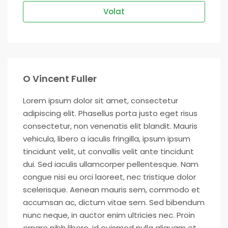
Volat
O Vincent Fuller
Lorem ipsum dolor sit amet, consectetur
adipiscing elit. Phasellus porta justo eget risus
consectetur, non venenatis elit blandit. Mauris
vehicula, libero a iaculis fringilla, ipsum ipsum
tincidunt velit, ut convallis velit ante tincidunt
dui. Sed iaculis ullamcorper pellentesque. Nam
congue nisi eu orci laoreet, nec tristique dolor
scelerisque. Aenean mauris sem, commodo et
accumsan ac, dictum vitae sem. Sed bibendum
nunc neque, in auctor enim ultricies nec. Proin
ornare nibh libero, id euismod nulla aliquam et.