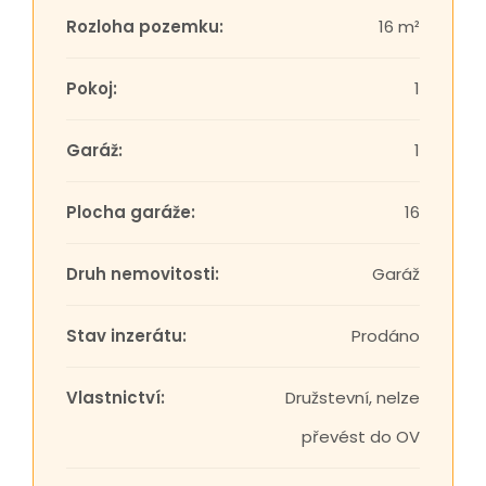
Rozloha pozemku:
16 m²
Pokoj:
1
Garáž:
1
Plocha garáže:
16
Druh nemovitosti:
Garáž
Stav inzerátu:
Prodáno
Vlastnictví:
Družstevní, nelze
převést do OV