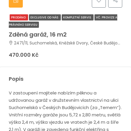
PRODÁNO
EXCLUSIVE OD NÁS
KOMPLETNÍ SERVIS
VČ. PROVIZE A
PRÁVNÍHO SERVISU
Zděná garáž, 16 m2
2471/11, Suchomelská, Kněžské Dvory, České Budějovice 3, České Budějovice, okres České Budějovice, Jihozápad, 370 04, Česko
470.000 Kč
Popis
V zastoupení majitele nabízím pěknou a
udržovanou garáž v družstevním vlastnictví na ulici
Suchomelská v Českých Budějovicích (za „Ternem“).
Vnitřní rozměry garáže jsou 5,72 x 2,80 metru, světlá
výška 2,4 m, výška vjezdu ve vratech je 2,4 m a šíře
2,1 m). V garáži je zavedena funkční elektřina s