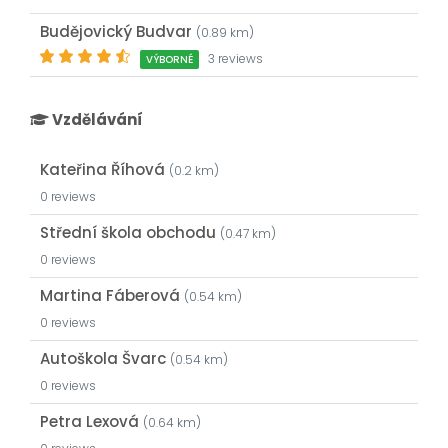
Budějovický Budvar
(0.89 km)
3 reviews
VÝBORNÉ
Vzdělávání
Kateřina Říhová
(0.2 km)
0 reviews
Střední škola obchodu
(0.47 km)
0 reviews
Martina Fáberová
(0.54 km)
0 reviews
Autoškola Švarc
(0.54 km)
0 reviews
Petra Lexová
(0.64 km)