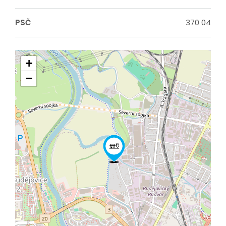
PSČ
370 04
+
−