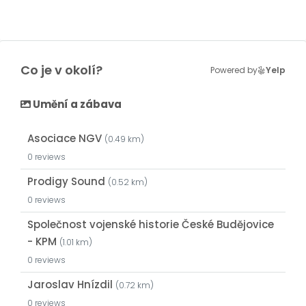
Co je v okolí?
Powered by
Yelp
Umění a zábava
Asociace NGV
(0.49 km)
0 reviews
Prodigy Sound
(0.52 km)
0 reviews
Společnost vojenské historie České Budějovice
- KPM
(1.01 km)
0 reviews
Jaroslav Hnízdil
(0.72 km)
0 reviews