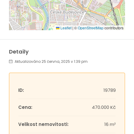
Leaflet
|
©
OpenStreetMap
contributors
Detaily
Aktualizováno 25 června, 2025 v 1:39 pm
ID:
19789
Cena:
470.000 Kč
Velikost nemovitosti:
16 m²