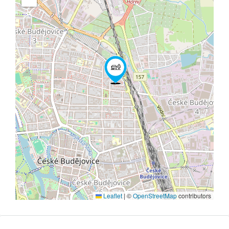
Leaflet
|
©
OpenStreetMap
contributors