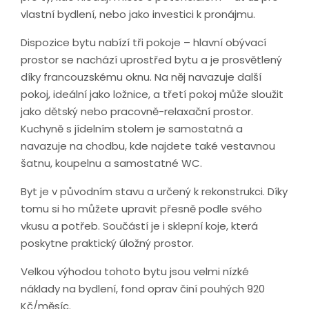
vlastní bydlení, nebo jako investici k pronájmu.
Dispozice bytu nabízí tři pokoje – hlavní obývací
prostor se nachází uprostřed bytu a je prosvětlený
díky francouzskému oknu. Na něj navazuje další
pokoj, ideální jako ložnice, a třetí pokoj může sloužit
jako dětský nebo pracovně-relaxační prostor.
Kuchyně s jídelním stolem je samostatná a
navazuje na chodbu, kde najdete také vestavnou
šatnu, koupelnu a samostatné WC.
Byt je v původním stavu a určený k rekonstrukci. Díky
tomu si ho můžete upravit přesně podle svého
vkusu a potřeb. Součástí je i sklepní koje, která
poskytne praktický úložný prostor.
Velkou výhodou tohoto bytu jsou velmi nízké
náklady na bydlení, fond oprav činí pouhých 920
Kč/měsíc.