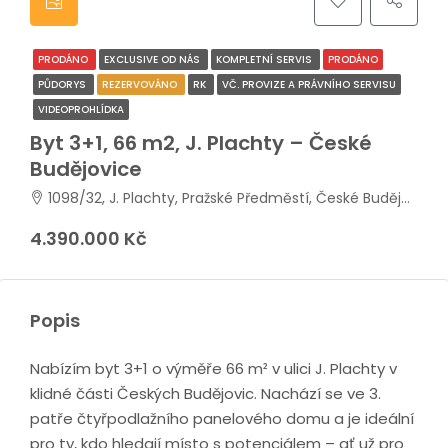
PRODÁNO
EXCLUSIVE OD NÁS
KOMPLETNÍ SERVIS
PRODÁNO
PŮDORYS
REZERVOVÁNO
RK
VČ. PROVIZE A PRÁVNÍHO SERVISU
VIDEOPROHLÍDKA
Byt 3+1, 66 m2, J. Plachty – České
Budějovice
1098/32, J. Plachty, Pražské Předměstí, České Budějovice 3, České Budějovice, okres České Budějovice, Jihočeský kraj, Jihozápad, 370 04, Česko
4.390.000 Kč
Popis
Nabízím byt 3+1 o výměře 66 m² v ulici J. Plachty v
klidné části Českých Budějovic. Nachází se ve 3.
patře čtyřpodlažního panelového domu a je ideální
pro ty, kdo hledají místo s potenciálem – ať už pro