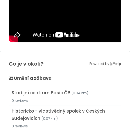
Co je v okolí?
Powered by
Yelp
Umění a zábava
Studijní centrum Basic ČB
(0.04 km)
0 reviews
Historicko - vlastivědný spolek v Českých
Budějovicích
(0.07 km)
0 reviews