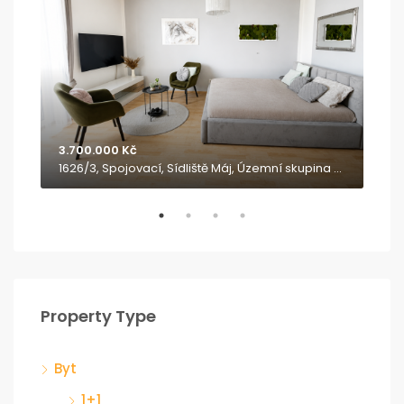
3.700.000 Kč
8.9
12, Rodvínov, okres Jindřichův Hradec, Jihozápad, 377 01, Česko
1626/3, Spojovací, Sídliště Máj, Územní skupina 4, České Budějovice 2, České Budějovice, okres České Budějovice, Jihočeský kraj, Jihozápad, 370 05, Česko
Property Type
Byt
1+1