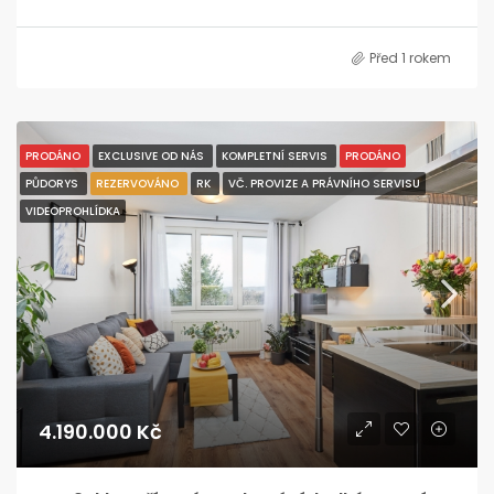
Před 1 rokem
PRODÁNO
EXCLUSIVE OD NÁS
KOMPLETNÍ SERVIS
PRODÁNO
PŮDORYS
REZERVOVÁNO
RK
VČ. PROVIZE A PRÁVNÍHO SERVISU
VIDEOPROHLÍDKA
4.190.000 Kč