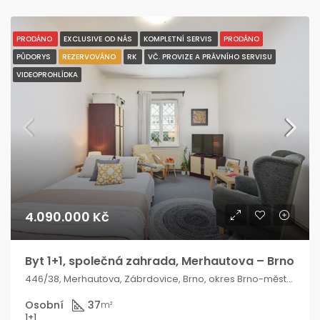
PRODÁNO
EXCLUSIVE OD NÁS
KOMPLETNÍ SERVIS
PRODÁNO
PŮDORYS
REZERVOVÁNO
RK
VČ. PROVIZE A PRÁVNÍHO SERVISU
VIDEOPROHLÍDKA
4.090.000 Kč
Byt 1+1, společná zahrada, Merhautova – Brno
446/38, Merhautova, Zábrdovice, Brno, okres Brno-město, Jihomoravský kraj, 613 00, Česko
Osobní
37
m²
1+1