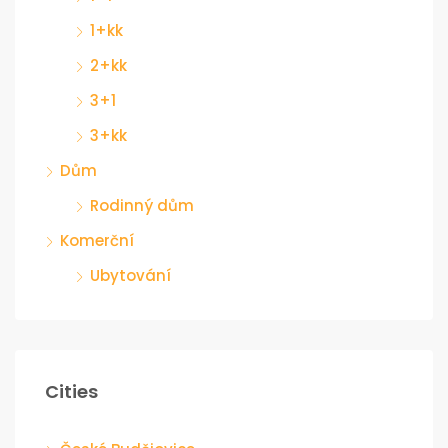
1+kk
2+kk
3+1
3+kk
Dům
Rodinný dům
Komerční
Ubytování
Cities