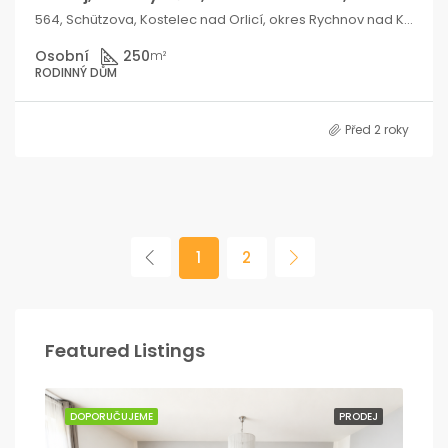
564, Schützova, Kostelec nad Orlicí, okres Rychnov nad Kněžnou, Královéhradecký kraj, Severovýchod, 517 41, Česko
Osobní
250
m²
RODINNÝ DŮM
Před 2 roky
1
2
Featured Listings
ODEJ
DOPORUČUJEME
PRODEJ
DO