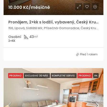
10.000 Kč/měsíčně
Pronájem, 2+kk s lodžií, vybavený, Český Krumlov
156, Lipová, Sídliště Mír, Přísečná-Domoradice, Český Krumlov, okres Český Krumlov, Jihočeský kraj, Jihozápad, 381 01, Česko
Osobní
43
m²
2+KK
Před 1 rokem
PRODÁNO
EXCLUSIVE OD NÁS
KOMPLETNÍ SERVIS
PRODÁNO
RK