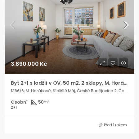
3.890.000 Kč
Byt 2+1 s lodžií v OV, 50 m2, 2 sklepy, M. Horákové
1366/6, M. Horákové, Sídliště Máj, České Budějovice 2, České Budějovice, okres České Budějovice, Jihočeský kraj, Jihozápad, 370 05, Česko
Osobní
50
m²
2+1
Před 1 rokem