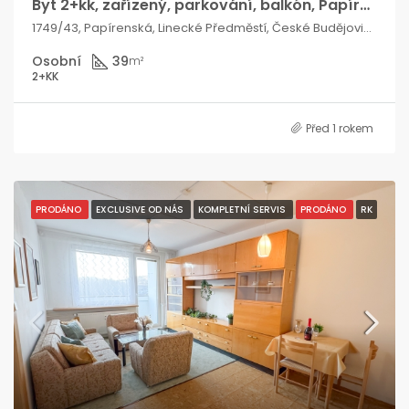
Byt 2+kk, zařízený, parkování, balkón, Papírenská – České Budějovice
1749/43, Papírenská, Linecké Předměstí, České Budějovice 7, České Budějovice, okres České Budějovice, Jihočeský kraj, Jihozápad, 370 01, Česko
Osobní
39
m²
2+KK
Před 1 rokem
PRODÁNO
EXCLUSIVE OD NÁS
KOMPLETNÍ SERVIS
PRODÁNO
RK