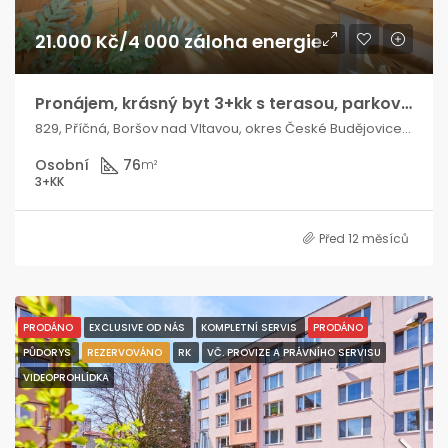
21.000 Kč/4 000 záloha energie
Pronájem, krásný byt 3+kk s terasou, parkováním
829, Příčná, Boršov nad Vltavou, okres České Budějovice, Jihočeský kraj, Jihozápad, 373 82, Česko
Osobní
76
m²
3+KK
Před 12 měsíců
PRODÁNO
EXCLUSIVE OD NÁS
KOMPLETNÍ SERVIS
PRODÁNO
PŮDORYS
REZERVOVÁNO
RK
VČ. PROVIZE A PRÁVNÍHO SERVISU
VIDEOPROHLÍDKA