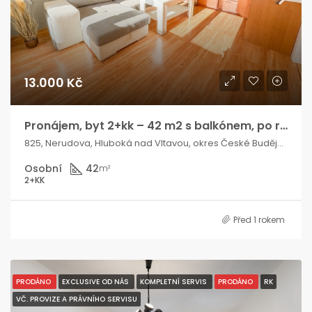
13.000 Kč
Pronájem, byt 2+kk – 42 m2 s balkónem, po rekonstrukci, částečně vybavený
825, Nerudova, Hluboká nad Vltavou, okres České Budějovice, Jihočeský kraj, Jihozápad, 373 41, Česko
Osobní
42
m²
2+KK
Před 1 rokem
PRODÁNO
EXCLUSIVE OD NÁS
KOMPLETNÍ SERVIS
PRODÁNO
RK
VČ. PROVIZE A PRÁVNÍHO SERVISU