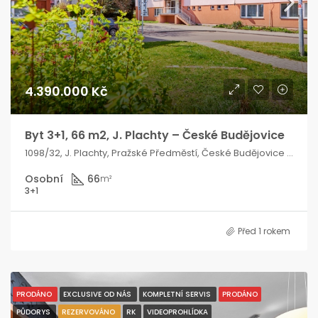
4.390.000 Kč
Byt 3+1, 66 m2, J. Plachty – České Budějovice
1098/32, J. Plachty, Pražské Předměstí, České Budějovice 3, České Budějovice, okres České Budějovice, Jihočeský kraj, Jihozápad, 370 04, Česko
Osobní
66
m²
3+1
Před 1 rokem
PRODÁNO
EXCLUSIVE OD NÁS
KOMPLETNÍ SERVIS
PRODÁNO
PŮDORYS
REZERVOVÁNO
RK
VIDEOPROHLÍDKA