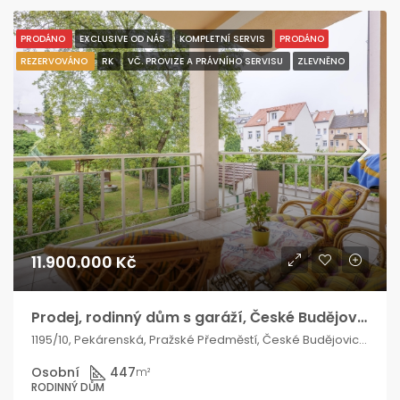
PRODÁNO
EXCLUSIVE OD NÁS
KOMPLETNÍ SERVIS
PRODÁNO
REZERVOVÁNO
RK
VČ. PROVIZE A PRÁVNÍHO SERVISU
ZLEVNĚNO
11.900.000 Kč
Prodej, rodinný dům s garáží, České Budějovice, Pekárenská ulice
1195/10, Pekárenská, Pražské Předměstí, České Budějovice 3, České Budějovice, okres České Budějovice, Jihočeský kraj, Jihozápad, 370 04, Česko
Osobní
447
m²
RODINNÝ DŮM