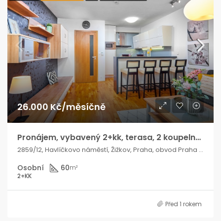
26.000 Kč/měsíčně
Pronájem, vybavený 2+kk, terasa, 2 koupelny, 2× parkování, Praha 3
2859/12, Havlíčkovo náměstí, Žižkov, Praha, obvod Praha 3, Hlavní město Praha, Praha, 130 00, Česko
Osobní
60
m²
2+KK
Před 1 rokem