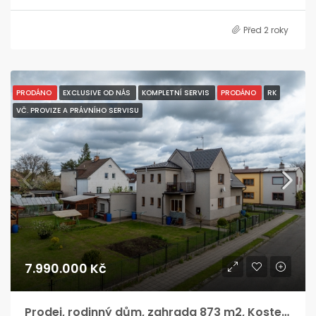
Před 2 roky
PRODÁNO
EXCLUSIVE OD NÁS
KOMPLETNÍ SERVIS
PRODÁNO
RK
VČ. PROVIZE A PRÁVNÍHO SERVISU
7.990.000 Kč
Prodej, rodinný dům, zahrada 873 m2, Kostelec nad Orlicí