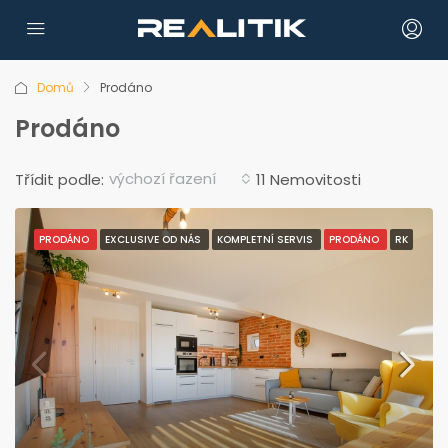
Domů
Prodáno
Prodáno
výchozí řazení
Třídit podle:
11 Nemovitosti
PRODÁNO
EXCLUSIVE OD NÁS
KOMPLETNÍ SERVIS
PRODÁNO
RK