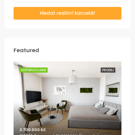
Hledat realitní kancelář
Featured
ODEJ
DOPORUČUJEME
PRODEJ
DO
3.700.000 Kč
8.9