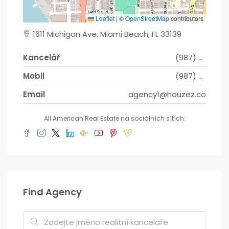
Leaflet
|
©
OpenStreetMap
contributors
1611 Michigan Ave, Miami Beach, FL 33139
Kancelář
(987) 654 1234
Mobil
(987) 654 8765
Email
agency1@houzez.co
All American Real Estate na sociálních sítích:
Find Agency