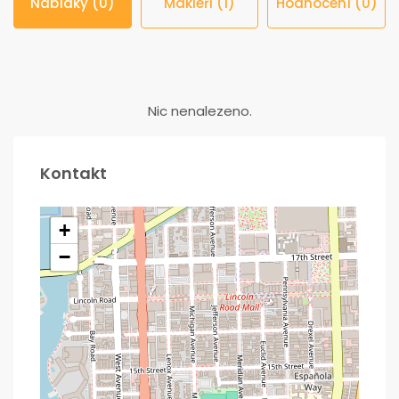
Nabídky (0)
Makléři (1)
Hodnocení (0)
Nic nenalezeno.
Kontakt
+
−