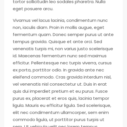
tortor sollicitudin leo sodales pharetra. Nulla
eget posuere arcu.
Vivamus vel lacus lacinia, condimentum nunc
non, iaculis diam. Proin in mollis augue, eget
fermentum quam. Donec semper purus ut ante
tempus gravida. Quisque et ante orci. Sed
venenatis turpis mi, non varius justo scelerisque
id. Maecenas fermentum nunc sed maximus
efficitur. Pellentesque nec turpis viverra, cursus
ex porta, porttitor odio. In gravida ante nec
eleifend commodo. Cras gravida interdum nisl,
vel venenatis nisl consectetur ut. Duis in erat
quis dui imperdiet pretium et eu purus. Fusce
purus ex, placerat et eros quis, lacinia tempor
ligula. Mauris eu efficitur ligula. Sed scelerisque,
elit nec condimentum ullamcorper, sem enim
commodo ligula, ut porttitor purus turpis ut
sem. Ut vehicula velit nec lorem tempus,