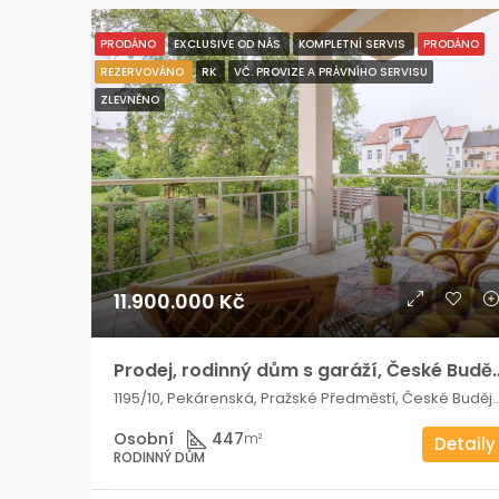
PRODÁNO
EXCLUSIVE OD NÁS
KOMPLETNÍ SERVIS
PRODÁNO
REZERVOVÁNO
RK
VČ. PROVIZE A PRÁVNÍHO SERVISU
ZLEVNĚNO
11.900.000 Kč
Prodej, rodinný dům s garáží, Česk
1195/10, Pekárenská, Pražské Předměstí, České Budějovice 3, České Budějovice, okres České Budě
Osobní
447
m²
Detaily
RODINNÝ DŮM