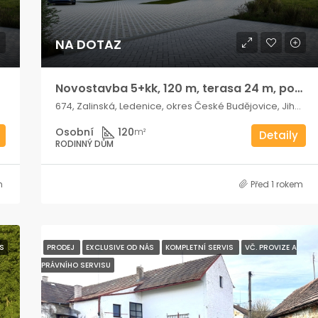
NA DOTAZ
Novostavba 5+kk, 120 m, terasa 24 m, pozemek 725 m, 2x parkování
674, Zalinská, Ledenice, okres České Budějovice, Jihozápad, 373 11, Česko
Osobní
120
m²
Detaily
RODINNÝ DŮM
m
Před 1 rokem
S
PRODEJ
EXCLUSIVE OD NÁS
KOMPLETNÍ SERVIS
VČ. PROVIZE A
PRÁVNÍHO SERVISU