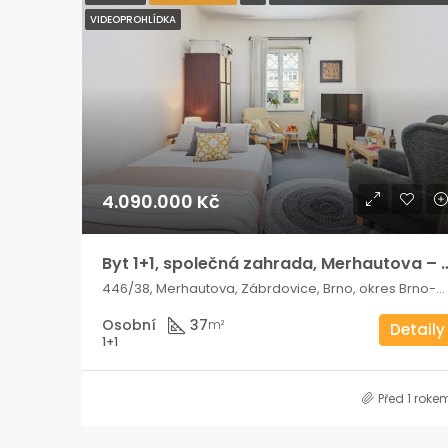
VIDEOPROHLÍDKA
4.090.000 Kč
Byt 1+1, společná zahrada, M
446/38, Merhautova, Zábrdovice, Brno, okres Brno-město, Jihomoravský kraj, 613 00, Česko
Osobní
37
m²
Detaily
1+1
Před 1 roke