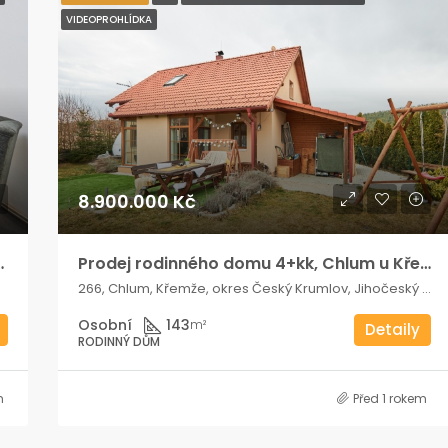
VIDEOPROHLÍDKA
8.900.000 Kč
erhautova – Brno
Prodej rodinného domu 4+kk, Chlum u Křemže – komfortní bydlení na klidném místě s výhledem na Kleť
266, Chlum, Křemže, okres Český Krumlov, Jihočeský kraj, Jihozápad, 382 03, Česko
Osobní
143
m²
Detaily
RODINNÝ DŮM
m
Před 1 rokem