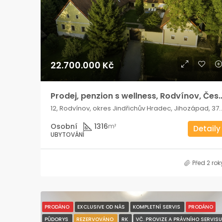
22.700.000 Kč
Prodej, penzion s wellness, Rod
12, Rodvínov, okres Jindřichův Hradec, Jih
Osobní
1316
m²
Detaily
UBYTOVÁNÍ
Před 2 rok
PRODÁNO
EXCLUSIVE OD NÁS
KOMPLETNÍ SERVIS
PRODÁNO
PŮDORYS
REZERVOVÁNO
RK
VČ. PROVIZE A PRÁVNÍHO SERVISU