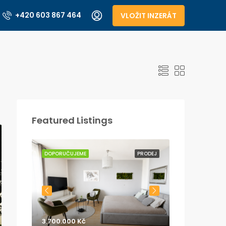
+420 603 867 464
VLOŽIT INZERÁT
Featured Listings
PRODEJ
DOPORUČUJEME
PRODEJ
DOPORUČUJEME
3.700.000 Kč
8.970.000 Kč