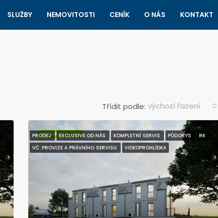
SLUŽBY
NEMOVITOSTI
CENÍK
O NÁS
KONTAKT
výchozí řazení
Třídit podle:
DOPORUČUJEME
PRODEJ
EXCLUSIVE OD NÁS
KOMPLETNÍ SERVIS
PŮDORYS
RK
VČ. PROVIZE A PRÁVNÍHO SERVISU
VIDEOPROHLÍDKA
DOPORUČUJEME
22.700.000 Kč