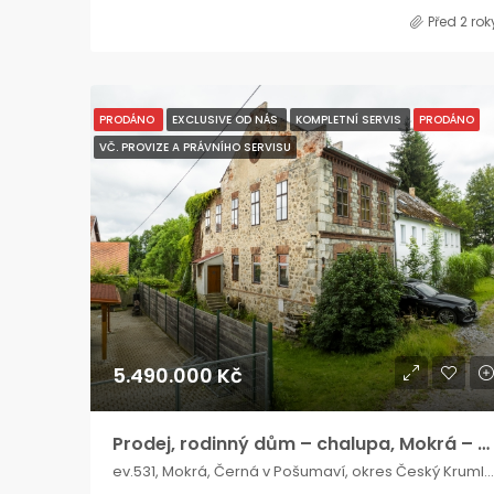
Před 2 rok
PRODÁNO
EXCLUSIVE OD NÁS
KOMPLETNÍ SERVIS
PRODÁNO
VČ. PROVIZE A PRÁVNÍHO SERVISU
5.490.000 Kč
Prodej, rodinný dům – chalupa, Mokrá – Černá v Pošumaví, Lipno
ev.531, Mokrá, Černá v Pošumaví, okres Český Krumlov, Jihočeský kraj, Jihozápad, 382 26, Česko