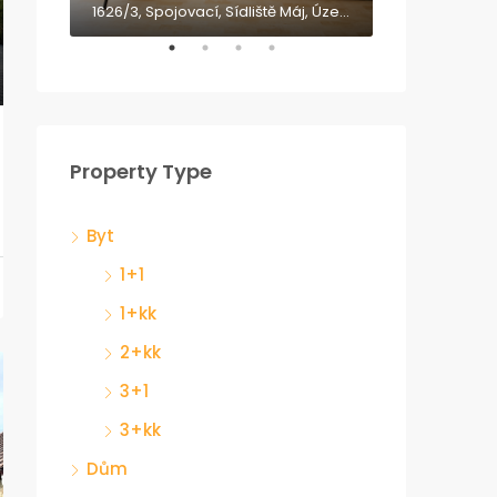
12, Rodvínov, okres Jindřichův Hradec, Jihozápad, 377 01, Česko
1626/3, Spojovací, Sídliště Máj, Územní skupina 4, České Budějovice 2, České Budějovice, okres České Budějovice, Jihočeský kraj, Jihozápad, 370 05, Česko
Property Type
Byt
1+1
1+kk
2+kk
3+1
3+kk
Dům