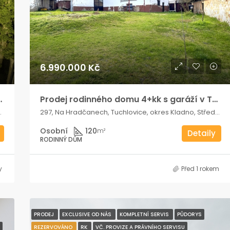
6.990.000 Kč
vínov, Česká Kanada
Prodej rodinného domu 4+kk s garáží v Tuchlovicích
ozápad, 377 01, Česko
297, Na Hradčanech, Tuchlovice, okres Kladno, Střední Čechy, 273 02, Česko
Osobní
120
m²
Detaily
RODINNÝ DŮM
y
Před 1 rokem
PRODEJ
EXCLUSIVE OD NÁS
KOMPLETNÍ SERVIS
PŮDORYS
REZERVOVÁNO
RK
VČ. PROVIZE A PRÁVNÍHO SERVISU