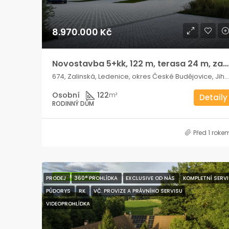
8.970.000 Kč
Novostavba 5+kk, 122 m, terasa 24 m, zahrada 725 m, 2x parkování
674, Zalinská, Ledenice, okres České Budějovice, Jihozápad, 373 11, Česko
Osobní
122
m²
Detaily
RODINNÝ DŮM
Před 1 roke
DOPORUČUJEME
PRODEJ
360° PROHLÍDKA
EXCLUSIVE OD NÁS
KOMPLETNÍ SERVI
PŮDORYS
RK
VČ. PROVIZE A PRÁVNÍHO SERVISU
VIDEOPROHLÍDKA