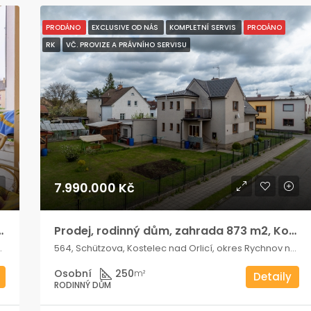
PRODÁNO
EXCLUSIVE OD NÁS
KOMPLETNÍ SERVIS
PRODÁNO
RK
VČ. PROVIZE A PRÁVNÍHO SERVISU
7.990.000 Kč
é Budějovice, Pekárenská ulice
Prodej, rodinný dům, zahrada 873 m2, Kostelec nad Orlicí
jovice, Jihočeský kraj, Jihozápad, 370 04, Česko
564, Schützova, Kostelec nad Orlicí, okres Rychnov nad Kněžnou, Královéhradecký kraj, Severovýchod, 517 41, Česko
Osobní
250
m²
Detaily
RODINNÝ DŮM