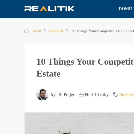
DOMŮ
Domů
Business
10 Things Your Competitors Can Teac
10 Things Your Competit
Estate
by Jiří Prajer
Před 10 roky
Busines