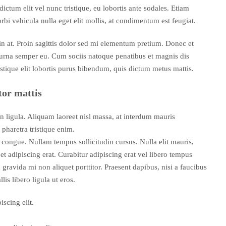
dictum elit vel nunc tristique, eu lobortis ante sodales. Etiam
orbi vehicula nulla eget elit mollis, at condimentum est feugiat.
din at. Proin sagittis dolor sed mi elementum pretium. Donec et
 urna semper eu. Cum sociis natoque penatibus et magnis dis
istique elit lobortis purus bibendum, quis dictum metus mattis.
tor mattis
n ligula. Aliquam laoreet nisl massa, at interdum mauris
t, pharetra tristique enim.
ci congue. Nullam tempus sollicitudin cursus. Nulla elit mauris,
et adipiscing erat. Curabitur adipiscing erat vel libero tempus
avida mi non aliquet porttitor. Praesent dapibus, nisi a faucibus
s libero ligula ut eros.
scing elit.