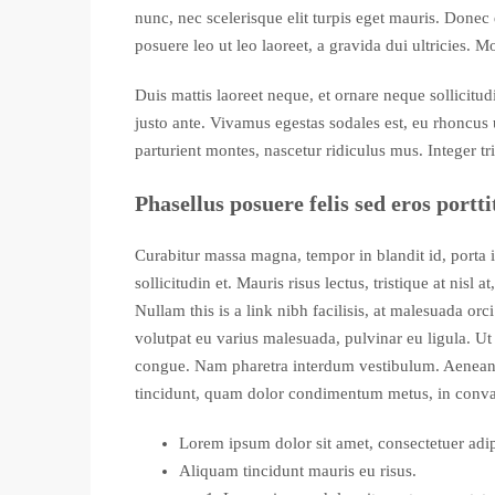
nunc, nec scelerisque elit turpis eget mauris. Donec 
posuere leo ut leo laoreet, a gravida dui ultricies. M
Duis mattis laoreet neque, et ornare neque sollicitu
justo ante. Vivamus egestas sodales est, eu rhoncus
parturient montes, nascetur ridiculus mus. Integer tr
Phasellus posuere felis sed eros portti
Curabitur massa magna, tempor in blandit id, porta i
sollicitudin et. Mauris risus lectus, tristique at nisl a
Nullam this is a link nibh facilisis, at malesuada or
volutpat eu varius malesuada, pulvinar eu ligula. Ut 
congue. Nam pharetra interdum vestibulum. Aenean gr
tincidunt, quam dolor condimentum metus, in convalli
Lorem ipsum dolor sit amet, consectetuer adipi
Aliquam tincidunt mauris eu risus.