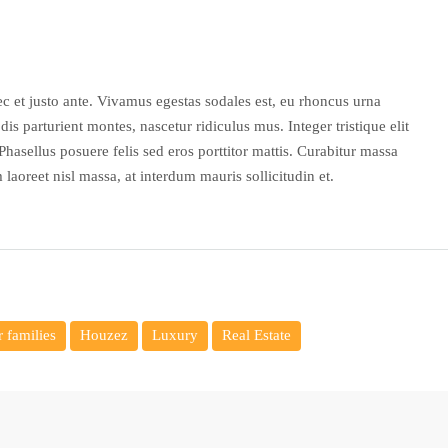
c et justo ante. Vivamus egestas sodales est, eu rhoncus urna
s parturient montes, nascetur ridiculus mus. Integer tristique elit
hasellus posuere felis sed eros porttitor mattis. Curabitur massa
 laoreet nisl massa, at interdum mauris sollicitudin et.
 families
Houzez
Luxury
Real Estate