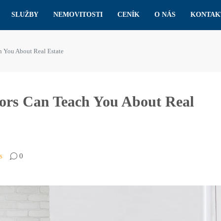
SLUŽBY
NEMOVITOSTI
CENÍK
O NÁS
KONTAK
h You About Real Estate
ors Can Teach You About Real
s
0