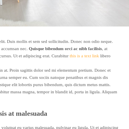
lit. Duis mollis et sem sed sollicitudin. Donec non odio neque.
mi accumsan nec.
Quisque bibendum orci ac nibh facilisis
, at
ursus. Ut et adipiscing erat. Curabitur
this is a text link
libero
din at. Proin sagittis dolor sed mi elementum pretium. Donec et
 urna semper eu. Cum sociis natoque penatibus et magnis dis
istique elit lobortis purus bibendum, quis dictum metus mattis.
rabitur massa magna, tempor in blandit id, porta in ligula. Aliquam
.
isis at malesuada
 volutpat eu varius malesuada, pulvinar eu ligula. Ut et adipiscing